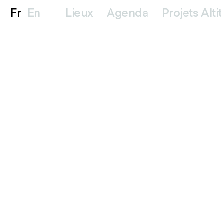
Fr
En
Lieux
Agenda
Projets Alt
Expositions en cours
Coproduct
Archives
Résidence
Instagram
Pour être abonné.e à notre lettre d'information m