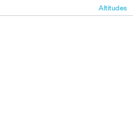
Altitudes
réseau d'art
contemporain
en territoire alpin