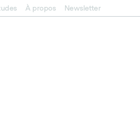
itudes
À propos
Newsletter
ions
s
ensuelle :